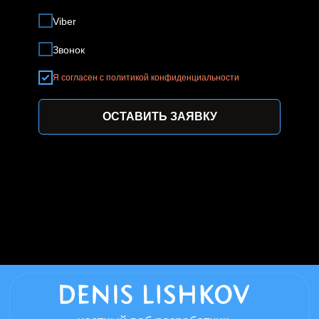
Viber
Звонок
Я согласен с политикой конфиденциальности
ОСТАВИТЬ ЗАЯВКУ
частный веб разработчик
Нижний Новгород - мой родной город в
котором всегда можно договориться о
личной встречи, если вы из другого
города встреча возможна в любом
удобном мессенджере.
Информация размещенная на сайте,
носит справочный характер
Политика конфиденциальности