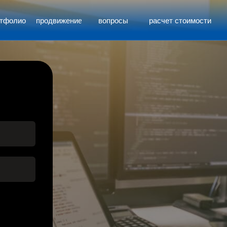
ртфолио
продвижение
вопросы
расчет стоимости