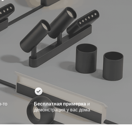
о-то
Бесплатная примерка
и
демонстрация у вас дома