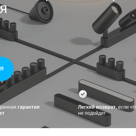
ля
ИЯ
ренная
гарантия
Легкий возврат
, если чт
ет
не подойдет