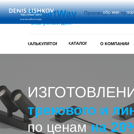
SmartWay
обо мне
по
Производство и прод
частный веб
систем для умного до
разработчик
Ваш умный дом
КАТАЛОГ
КАЛЬКУЛЯТОР
О КОМПАНИИ
ИЗГОТОВЛЕНИ
трекового и л
по ценам
на 20