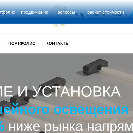
ртфолио
продвижение
вопросы
расчет стоимости
ажа
Забрать свои покупки можно
ма
со склада:
г. Москва
ПОРТФОЛИО
КОНТАКТЫ
Е И УСТАНОВКА
инейного освещения
%
ниже рынка напря