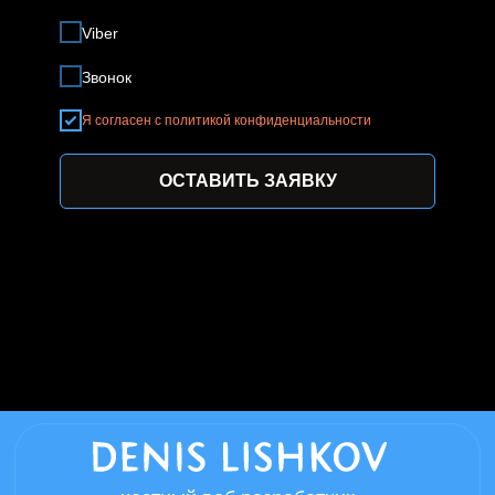
Viber
Звонок
Я согласен с политикой конфиденциальности
ОСТАВИТЬ ЗАЯВКУ
частный веб разработчик
Нижний Новгород - мой родной город в
котором всегда можно договориться о
личной встречи, если вы из другого
города встреча возможна в любом
удобном мессенджере.
Информация размещенная на сайте,
носит справочный характер
Политика конфиденциальности