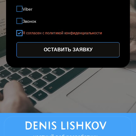
Viber
Звонок
Я согласен с политикой конфиденциальности
ОСТАВИТЬ ЗАЯВКУ
частный веб разработчик
Нижний Новгород - мой родной город в
котором всегда можно договориться о
личной встречи, если вы из другого
города встреча возможна в любом
удобном мессенджере.
Информация размещенная на сайте,
носит справочный характер
Политика конфиденциальности