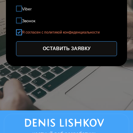
Viber
Звонок
Я согласен с политикой конфиденциальности
ОСТАВИТЬ ЗАЯВКУ
частный веб разработчик
Нижний Новгород - мой родной город в
котором всегда можно договориться о
личной встречи, если вы из другого
города встреча возможна в любом
удобном мессенджере.
Информация размещенная на сайте,
носит справочный характер
Политика конфиденциальности