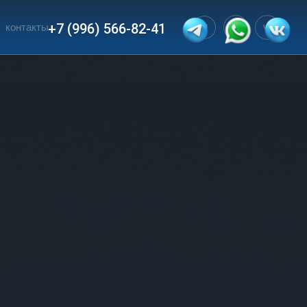
‭+7 (996) 566-82-41‬
контакты