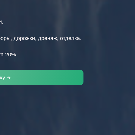
и,
боры, дорожки, дренаж, отделка.
ка 20%.
ку ->