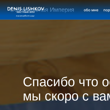
Строительная Империя
обо мне
пор
частный веб
разработчик
Спасибо что о
мы скоро с ва