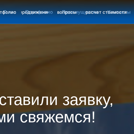
О нас
Портфолио
Преимущества
Контакты
тфолио
продвижение
вопросы
расчет стоимости
ставили заявку,
ми свяжемся!