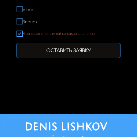
Viber
Звонок
Я согласен с политикой конфиденциальности
ОСТАВИТЬ ЗАЯВКУ
частный веб разработчик
Нижний Новгород - мой родной город в
котором всегда можно договориться о
личной встречи, если вы из другого
города встреча возможна в любом
удобном мессенджере.
Информация размещенная на сайте,
носит справочный характер
Политика конфиденциальности