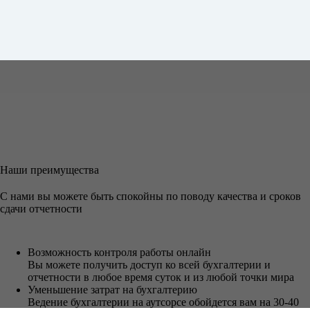
Наши преимущества
С нами вы можете быть спокойны по поводу качества и сроков
сдачи отчетности
Возможность контроля работы онлайн
Вы можете получить доступ ко всей бухгалтерии и
отчетности в любое время суток и из любой точки мира
Уменьшение затрат на бухгалтерию
Ведение бухгалтерии на аутсорсе обойдется вам на 30-40