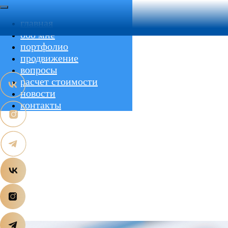
главная
обо мне
портфолио
продвижение
вопросы
расчет стоимости
новости
контакты
продвижение
обо мне
вопросы