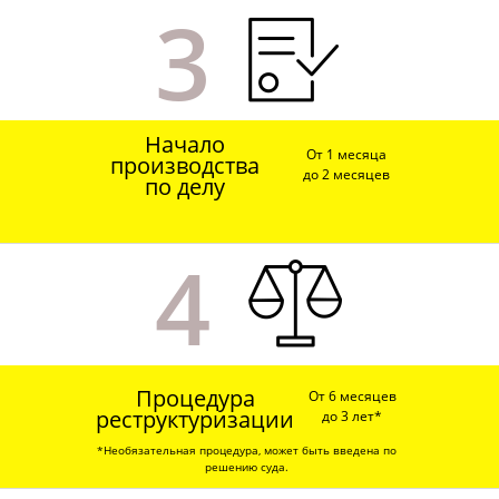
3
частный веб разработчик
Начало
Нижний Новгород - мой родной город в
От 1 месяца
производства
котором всегда можно договориться о
до 2 месяцев
по делу
личной встречи, если вы из другого
города встреча возможна в любом
удобном мессенджере.
4
Информация размещенная на сайте,
носит справочный характер
Политика конфиденциальности
Процедура
От 6 месяцев
реструктуризации
до 3 лет*
*Необязательная процедура, может быть введена по
решению суда.