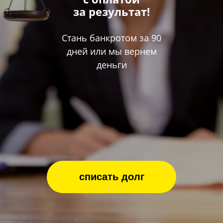
за результат!
Стань банкротом за 90
дней или мы вернем
деньги
списать долг