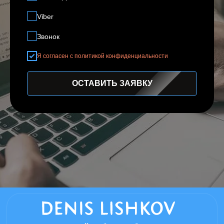
Viber
Звонок
Я согласен с политикой конфиденциальности
ОСТАВИТЬ ЗАЯВКУ
частный веб разработчик
Нижний Новгород - мой родной город в
котором всегда можно договориться о
личной встречи, если вы из другого
города встреча возможна в любом
удобном мессенджере.
Информация размещенная на сайте,
носит справочный характер
Политика конфиденциальности