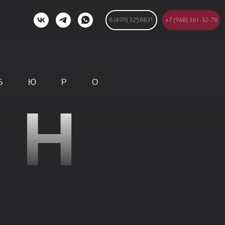
8 (499) 3258831
+7 (968) 361-32-78
 БЮРО
ИН