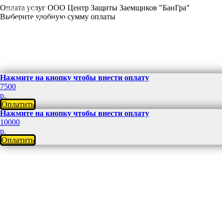
Оплата услуг ООО Центр Защиты Заемщиков "БанГра"
контакты
Выберите удобную сумму оплаты
+7 904 049-83-03
Нажмите на кнопку чтобы внести оплату
7500
р.
Оплатить
Нажмите на кнопку чтобы внести оплату
10000
р.
Оплатить
частный веб
разработчик