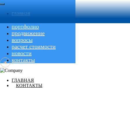
главная
обо мне
портфолио
продвижение
вопросы
расчет стоимости
новости
контакты
ГЛАВНАЯ
КОНТАКТЫ
продвижение
обо мне
вопросы
расчет стоимости