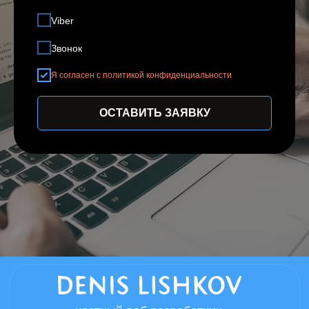
Viber
Звонок
Я согласен с политикой конфиденциальности
ОСТАВИТЬ ЗАЯВКУ
частный веб разработчик
Нижний Новгород - мой родной город в
котором всегда можно договориться о
личной встречи, если вы из другого
города встреча возможна в любом
удобном мессенджере.
Информация размещенная на сайте,
носит справочный характер
Политика конфиденциальности