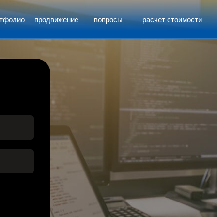
ртфолио
продвижение
вопросы
расчет стоимости