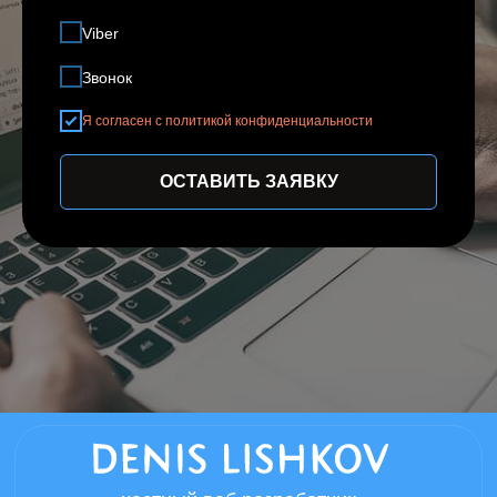
Viber
Звонок
Я согласен с политикой конфиденциальности
ОСТАВИТЬ ЗАЯВКУ
частный веб разработчик
Нижний Новгород - мой родной город в
котором всегда можно договориться о
личной встречи, если вы из другого
города встреча возможна в любом
удобном мессенджере.
Информация размещенная на сайте,
носит справочный характер
Политика конфиденциальности