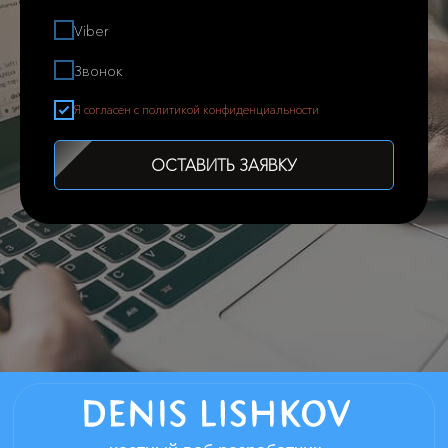
Viber
Звонок
Я согласен с политикой конфиденциальности
ОСТАВИТЬ ЗАЯВКУ
частный веб разработчик
Нижний Новгород - мой родной город в
котором всегда можно договориться о
личной встречи, если вы из другого
города встреча возможна в любом
удобном мессенджере.
Информация размещенная на сайте,
носит справочный характер
Политика конфиденциальности